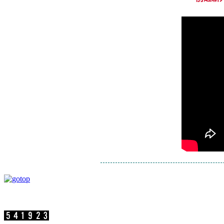
速博思股份有限公司 版权所有 Copyright ©2
参访人数：
公司地址：新北市汐止区新台五路