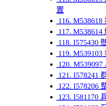
置
116. M538
117. M53
118. I57
119. M539
120. M539
121. I57
122. I57
123. I58