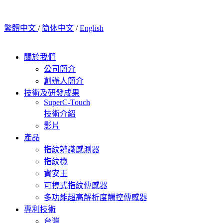
繁體中文
/
简体中文
/
English
關於我們
公司簡介
創辦人簡介
技術及研發成果
SuperC-Touch
技術介紹
影片
產品
指紋辨識感測器
指紋機
資安王
可撓式指紋傳感器
多功能超高解析度觸控傳感器
專利技術
台灣